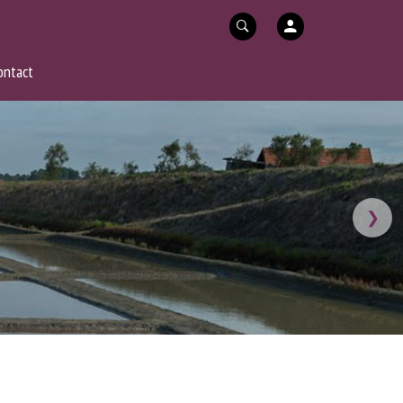
ontact
❯
DE