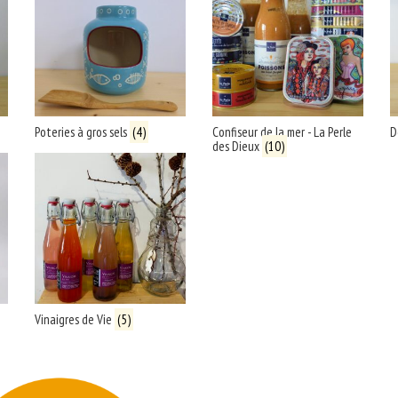
Poteries à gros sels
(4)
Confiseur de la mer - La Perle
D
des Dieux
(10)
Vinaigres de Vie
(5)