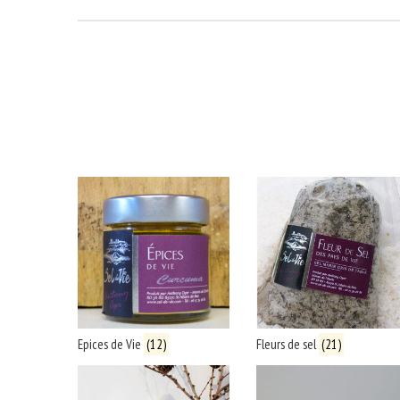
FILM
A la découverte d'un marais au
Les Bala
Vente 
Epices de Vie
(12)
Fleurs de sel
(21)