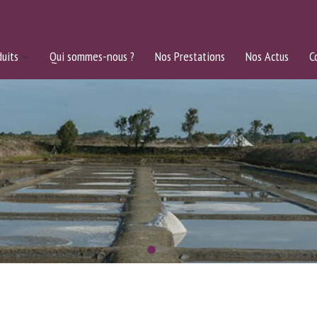
uits
Qui sommes-nous ?
Nos Prestations
Nos Actus
C
N BATEAU SUR LA
ES &
U MARAIS SALANT 