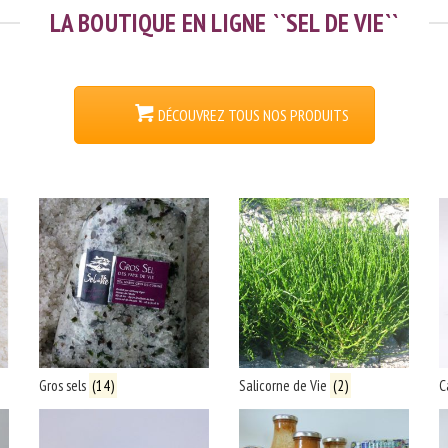
LA BOUTIQUE EN LIGNE ``SEL DE VIE``
VIE
L'ÉTOILE
thentique
des de la Vie
de sel et produits dérivés
DÉCOUVREZ TOUS NOS PRODUITS
Gros sels
(14)
Salicorne de Vie
(2)
C