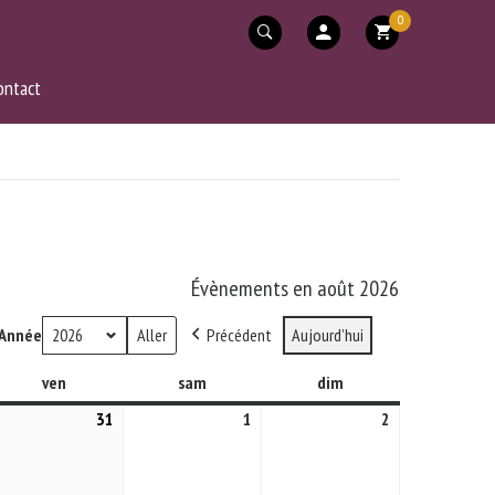
0
ontact
Évènements en août 2026
Année
Précédent
Aujourd’hui
ven
vendredi
sam
samedi
dim
dimanche
31
31
1
1
2
2
llet
juillet
août
août
26
2026
2026
2026