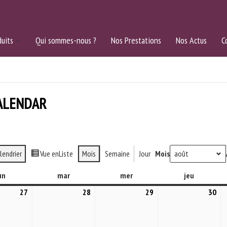
uits
Qui sommes-nous ?
Nos Prestations
Nos Actus
C
ALENDAR
lendrier
Vue en
Liste
Mois
Semaine
Jour
Mois
un
lundi
mar
mardi
mer
mercredi
jeu
jeudi
27
27
28
28
29
29
30
30
juillet
juillet
juillet
jui
2026
2026
2026
20