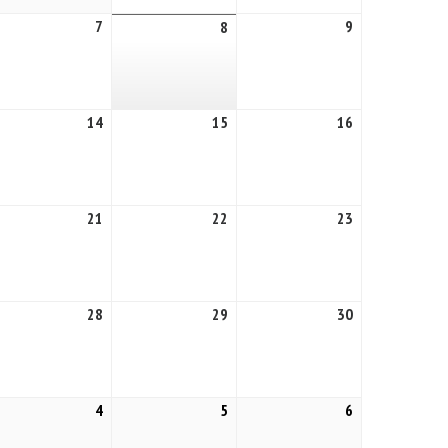
7
7
9
9
8
8
ût
août
août
août
26
2026
2026
2026
14
14
15
15
16
16
ût
août
août
août
26
2026
2026
2026
21
21
22
22
23
23
ût
août
août
août
26
2026
2026
2026
28
28
29
29
30
30
ût
août
août
août
26
2026
2026
2026
4
4
5
5
6
6
ptembre
septembre
septembre
septembre